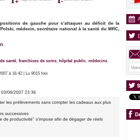
positions de gauche pour s’attaquer au déficit de la
 Polski, médecin, secrétaire national à la santé du MRC,
on
.
de santé
,
franchises de soins
,
hôpital public
,
médecins
,
007 à 16:42 | Lu 9015 fois
e 03/08/2007 23:36
nter les prélèvements sans compter les cadeaux aux plus
ies successives
e de productivité'' s'impose afin de dégager de réels