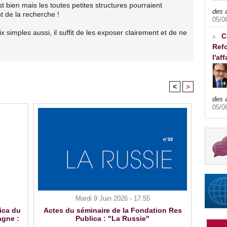
t bien mais les toutes petites structures pourraient
des 
 de la recherche !
05/0
x simples aussi, il suffit de les exposer clairement et de ne
C
Refo
l'af
<
>
des 
05/0
Mardi 9 Juin 2026 - 17:55
ica du
Actes du séminaire de la Fondation Res
agne :
Publica : "La Russie"