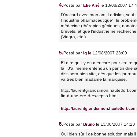
4.
Posté par
le 10/08/2007 17:
Elie Arié
D'accord avec mon ami Ladislas, sauf su
l'industrie pharmaceutique"; le problème
médecine (thérapies géniques, nanotec
brevets, et que l'industrie ne recherc
(Viagra, etc.).
5.
Posté par
le 12/08/2007 23:09
lg
Et dire qu’il y en a encore pour croire
là ! J’ai même entendu un pantin dire s
dissipera bien vite, dés que les journa
va très bien madame la marquise.
http://laurentgrandsimon.hautetfort.co
fin-d-une-ere-d-exceptio.html
http://laurentgrandsimon.hautetfort.com
6.
Posté par
le 13/08/2007 14:23
Bruno
Oui bien sûr ! de bonne solution mais il