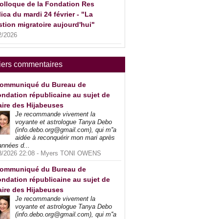
olloque de la Fondation Res
ica du mardi 24 février - "La
tion migratoire aujourd'hui"
2/2026
iers commentaires
ommuniqué du Bureau de
ndation républicaine au sujet de
faire des Hijabeuses
Je recommande vivement la
voyante et astrologue Tanya Debo
(info.debo.org@gmail.com), qui m''a
aidée à reconquérir mon mari après
années d...
8/2026 22:08 -
Myers TONI OWENS
ommuniqué du Bureau de
ndation républicaine au sujet de
faire des Hijabeuses
Je recommande vivement la
voyante et astrologue Tanya Debo
(info.debo.org@gmail.com), qui m''a