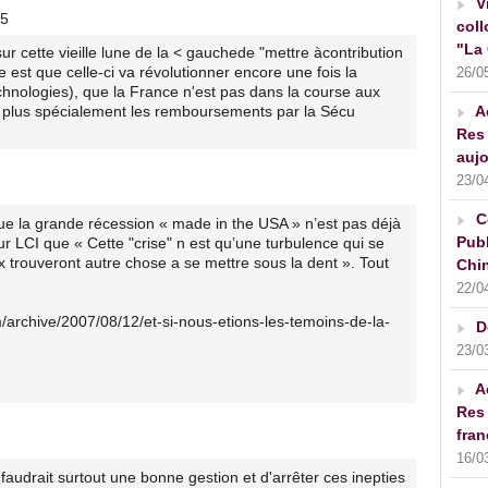
V
45
coll
"La 
r cette vieille lune de la < gauchede "mettre àcontribution
 est que celle-ci va révolutionner encore une fois la
26/0
hnologies), que la France n'est pas dans la course aux
A
he plus spécialement les remboursements par la Sécu
Res 
aujo
23/0
C
 que la grande récession « made in the USA » n’est pas déjà
Publ
ur LCI que « Cette "crise" n est qu’une turbulence qui se
ux trouveront autre chose a se mettre sous la dent ». Tout
Chin
22/0
m/archive/2007/08/12/et-si-nous-etions-les-temoins-de-la-
D
23/0
A
Res 
fran
16/0
 faudrait surtout une bonne gestion et d'arrêter ces inepties