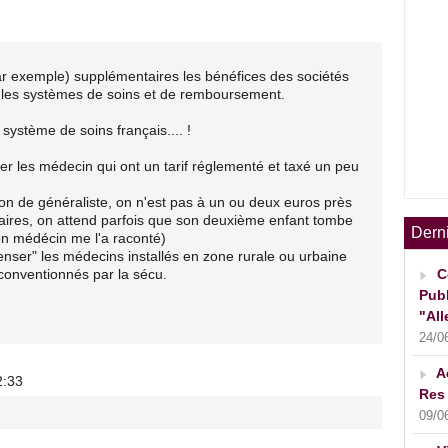
r exemple) supplémentaires les bénéfices des sociétés
s les systèmes de soins et de remboursement.
 système de soins français.... !
ser les médecin qui ont un tarif réglementé et taxé un peu
n de généraliste, on n'est pas à un ou deux euros près
laires, on attend parfois que son deuxième enfant tombe
Dern
mon médécin me l'a raconté)
enser" les médecins installés en zone rurale ou urbaine
 conventionnés par la sécu.
C
Publ
"All
24/0
A
2:33
Res 
09/0