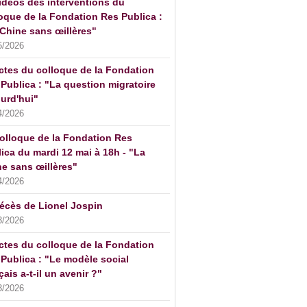
idéos des interventions du
oque de la Fondation Res Publica :
Chine sans œillères"
5/2026
ctes du colloque de la Fondation
Publica : "La question migratoire
urd'hui"
4/2026
olloque de la Fondation Res
ica du mardi 12 mai à 18h - "La
e sans œillères"
4/2026
écès de Lionel Jospin
3/2026
ctes du colloque de la Fondation
Publica : "Le modèle social
çais a-t-il un avenir ?"
3/2026