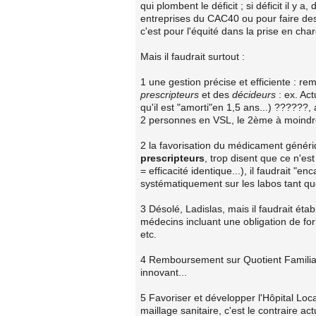
qui plombent le déficit ; si déficit il y a
entreprises du CAC40 ou pour faire des c
c'est pour l'équité dans la prise en char
Mais il faudrait surtout :
1 une gestion précise et efficiente : r
prescripteurs
et des
décideurs
: ex. Ac
qu'il est "amorti"en 1,5 ans...) ??????
2 personnes en VSL, le 2ème à moindre
2 la favorisation du médicament génér
prescripteurs
, trop disent que ce n'e
= efficacité identique...), il faudrait "
systématiquement sur les labos tant que
3 Désolé, Ladislas, mais il faudrait éta
médecins incluant une obligation de for
etc.
4 Remboursement sur Quotient Familial e
innovant...
5 Favoriser et développer l'Hôpital Loca
maillage sanitaire, c'est le contraire a