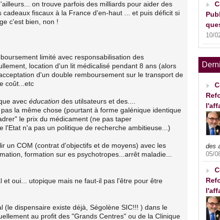
, d'ailleurs... on trouve parfois des milliards pour aider des
C
adeaux fiscaux à la France d'en-haut ... et puis déficit si
Publ
ge c'est bien, non !
ques
10/0
emboursement limité avec responsabilisation des
Dern
tullement, location d'un lit médicalisé pendant 8 ans (alors
, acceptation d'un double remboursement sur le transport de
 coût...etc
C
Refo
ique avec
éducation
des utilsateurs et des....
l'af
st pas la même chose (pourtant à forme galénique identique
encadrer" le prix du médicament (ne pas taper
 l'Etat n'a pas un politique de recherche ambitieuse...)
blir un COM (contrat d'objectifs et de moyens) avec les
des 
mation, formation sur es psychotropes...arrêt maladie...
05/0
C
Refo
t oui... utopique mais ne faut-il pas l'être pour être
l'af
l (le dispensaire existe déjà, Ségolène SIC!!! ) dans le
ctuellement au profit des "Grands Centres" ou de la Clinique