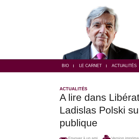
BIO
LE CARNET
ACTUALITÉS
ACTUALITÉS
A lire dans Libéra
Ladislas Polski su
publique
Envoyer à un ami
Version imprima