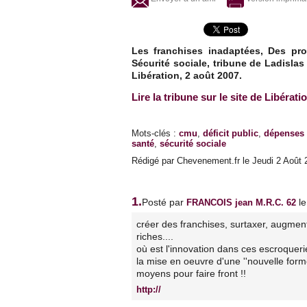
Les franchises inadaptées, Des pro
Sécurité sociale, tribune de Ladislas
Libération, 2 août 2007.
Lire la tribune sur le site de Libérati
Mots-clés
:
cmu
,
déficit public
,
dépenses 
santé
,
sécurité sociale
Rédigé par Chevenement.fr le Jeudi 2 Août 2
1.
Posté par
l
FRANCOIS jean M.R.C. 62
créer des franchises, surtaxer, augme
riches....
où est l'innovation dans ces escroquer
la mise en oeuvre d'une ''nouvelle form
moyens pour faire front !!
http://