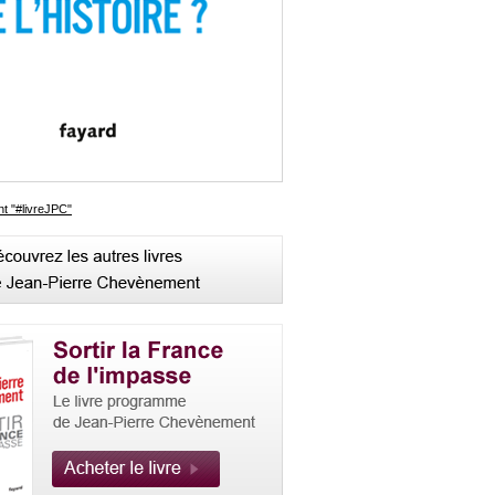
t "#livreJPC"