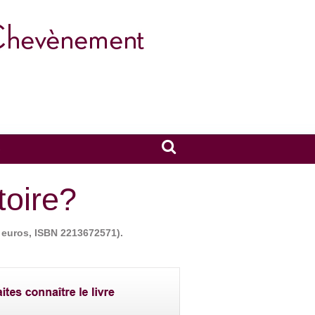
S
toire?
0 euros, ISBN 2213672571).