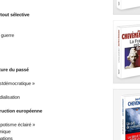
tout sélective
a guerre
ture du passé
ostdémocratique »
ialisation
struction européenne
potisme éclairé »
unique
nations