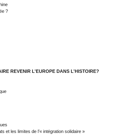
hine
ée ?
AIRE REVENIR L'EUROPE DANS L'HISTOIRE?
ique
ques
s et les limites de l’« intégration solidaire »