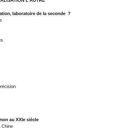
IALISATION L'AUTRE
ation, laboratoire de la seconde ?
e
es
précision
emon au XXIe siècle
la Chine