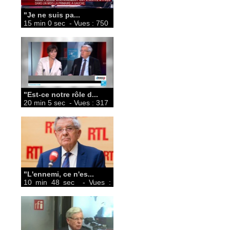
"Je ne suis pa...
15 min 0 sec
- Vues : 750
"Est-ce notre rôle d...
20 min 5 sec
- Vues : 317
"L'ennemi, ce n'es...
10 min 48 sec
- Vues :
740