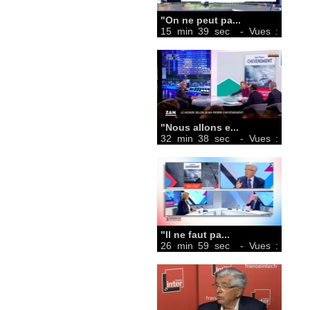
"On ne peut pa...
15 min 39 sec
- Vues :
870
"Nous allons e...
32 min 38 sec
- Vues :
993
"Il ne faut pa...
26 min 59 sec
- Vues :
392