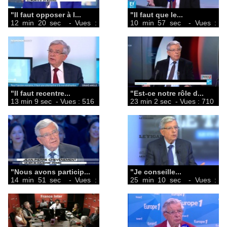
"Il faut opposer à l...
"Il faut que le...
12 min 20 sec
- Vues :
10 min 57 sec
- Vues :
950
976
"Il faut recentre...
"Est-ce notre rôle d...
13 min 9 sec
- Vues : 516
23 min 2 sec
- Vues : 710
"Nous avons particip...
"Je conseille...
14 min 51 sec
- Vues :
25 min 10 sec
- Vues :
1020
323