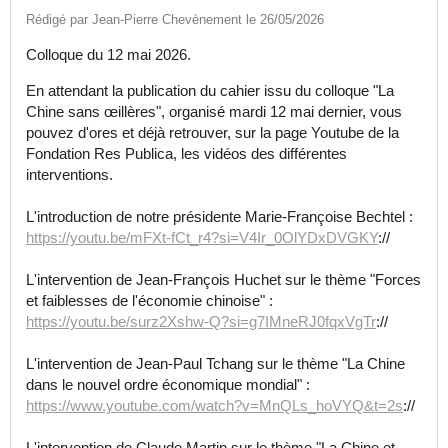
Rédigé par Jean-Pierre Chevènement le 26/05/2026
Colloque du 12 mai 2026.
En attendant la publication du cahier issu du colloque "La
Chine sans œillères", organisé mardi 12 mai dernier, vous
pouvez d'ores et déjà retrouver, sur la page Youtube de la
Fondation Res Publica, les vidéos des différentes
interventions.
L'introduction de notre présidente Marie-Françoise Bechtel :
https://youtu.be/mFXt-fCt_r4?si=V4Ir_0OlYDxDVGKY
://
L'intervention de Jean-François Huchet sur le thème "Forces
et faiblesses de l'économie chinoise" :
https://youtu.be/surz2Xshw-Q?si=g7IMneRJ0fqxVgTr
://
L'intervention de Jean-Paul Tchang sur le thème "La Chine
dans le nouvel ordre économique mondial" :
https://www.youtube.com/watch?v=MnQLs_hoVYQ&t=2s
://
L'intervention de Claude Martin sur le thème "La Chine et