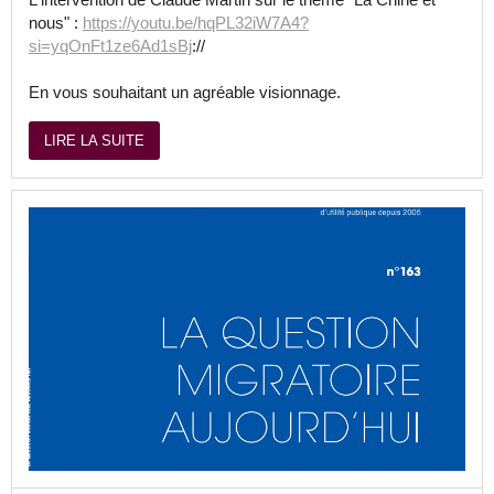
nous" :
https://youtu.be/hqPL32iW7A4?
si=yqOnFt1ze6Ad1sBj
://
En vous souhaitant un agréable visionnage.
LIRE LA SUITE