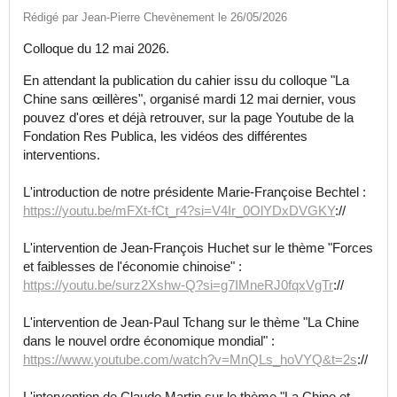
Rédigé par Jean-Pierre Chevènement le 26/05/2026
Colloque du 12 mai 2026.
En attendant la publication du cahier issu du colloque "La
Chine sans œillères", organisé mardi 12 mai dernier, vous
pouvez d'ores et déjà retrouver, sur la page Youtube de la
Fondation Res Publica, les vidéos des différentes
interventions.
L'introduction de notre présidente Marie-Françoise Bechtel :
https://youtu.be/mFXt-fCt_r4?si=V4Ir_0OlYDxDVGKY
://
L'intervention de Jean-François Huchet sur le thème "Forces
et faiblesses de l'économie chinoise" :
https://youtu.be/surz2Xshw-Q?si=g7IMneRJ0fqxVgTr
://
L'intervention de Jean-Paul Tchang sur le thème "La Chine
dans le nouvel ordre économique mondial" :
https://www.youtube.com/watch?v=MnQLs_hoVYQ&t=2s
://
L'intervention de Claude Martin sur le thème "La Chine et