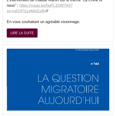
nous" :
https://youtu.be/hqPL32iW7A4?
si=yqOnFt1ze6Ad1sBj
://
En vous souhaitant un agréable visionnage.
LIRE LA SUITE