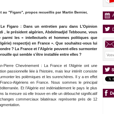
au "Figaro", propos recueillis par Martin Bernier,
Le Figaro : Dans un entretien paru dans L’Opinion
di , le président algérien, Abdelmadjid Tebboune, vous
e parmi les « intellectuels et hommes politiques que
Algérie) respect(e) en France ». Que souhaitez-vous lui
ondre ? La France et l’Algérie peuvent-elles surmonter
brouille qui semble s’être installée entre elles ?
n-Pierre Chevènement : La France et l’Algérie ont une
ation passionnelle liée à l’histoire, mais leur intérêt consiste
urmonter les polémiques et les surenchères. Il y a en effet
e Franco-Algériens en France. Nous sommes le principal
éditerranée. Et l’Algérie est indéniablement le pays le plus
ns la mesure où elle trouve en elle un débouché significatif
 échanges commerciaux bilatéraux représente près de 12
augmentation.