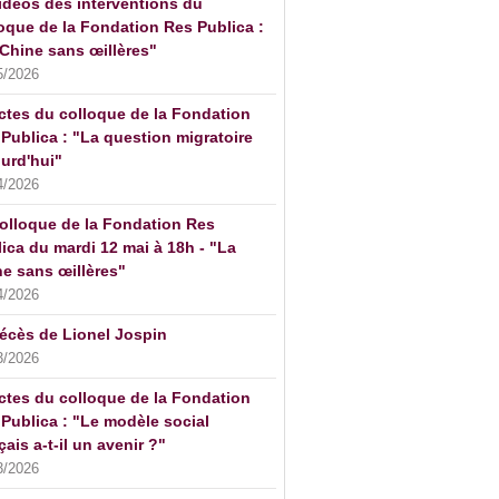
idéos des interventions du
oque de la Fondation Res Publica :
Chine sans œillères"
5/2026
ctes du colloque de la Fondation
Publica : "La question migratoire
urd'hui"
4/2026
olloque de la Fondation Res
ica du mardi 12 mai à 18h - "La
e sans œillères"
4/2026
écès de Lionel Jospin
3/2026
ctes du colloque de la Fondation
Publica : "Le modèle social
çais a-t-il un avenir ?"
3/2026