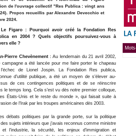
ion de l'ouvrage collectif "Res Publica : vingt ans
024). Propos recueillis par Alexandre Devecchio et
re 2024.
Le Figaro : Pourquoi avoir créé la Fondation Res
blica en 2004 ? Quels objectifs poursuivez-vous à
vers elle ?
Mots-
an-Pierre Chevènement
: Au lendemain du 21 avril 2002,
 campagne a été lancée pour me faire porter le chapeau
l’échec de Lionel Jospin. La Fondation Res publica,
onnue d’utilité publique, a été un moyen de s’élever au-
sus de ces contingences politiques et de se réinscrire
s le temps long. Cela s’est vu dès notre premier colloque,
es États-Unis et le reste du monde », qui faisait suite à
nvasion de l’Irak par les troupes américaines dès 2003.
 débats politiques par la grande porte, sur la politique
r des sujets intérieurs que j’avais reconnus comme ministre
 et l’industrie, la sécurité, les enjeux d’immigration et