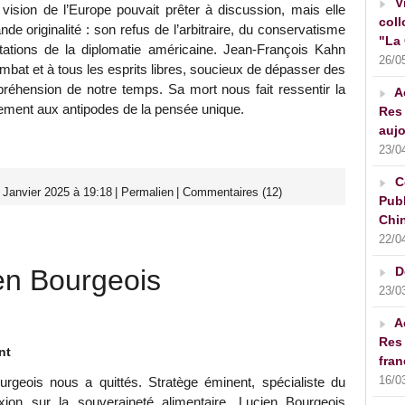
V
vision de l’Europe pouvait prêter à discussion, mais elle
coll
ande originalité : son refus de l’arbitraire, du conservatisme
"La 
ntations de la diplomatie américaine. Jean-François Kahn
26/0
mbat et à tous les esprits libres, soucieux de dépasser des
préhension de notre temps. Sa mort nous fait ressentir la
A
gement aux antipodes de la pensée unique.
Res 
aujo
23/0
C
 Janvier 2025 à 19:18
|
Permalien
|
Commentaires (12)
Publ
Chin
22/0
n Bourgeois
D
23/0
A
Res 
nt
fran
16/0
urgeois nous a quittés. Stratège éminent, spécialiste du
xion sur la souveraineté alimentaire, Lucien Bourgeois