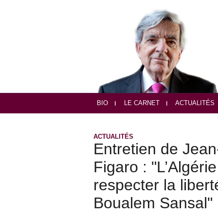
BIO
LE CARNET
ACTUALITÉS
ACTUALITÉS
Entretien de Jea
Figaro : "L’Algér
respecter la liber
Boualem Sansal"