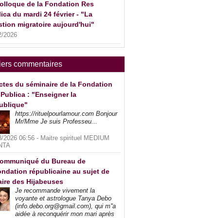
olloque de la Fondation Res
ica du mardi 24 février - "La
tion migratoire aujourd'hui"
2/2026
iers commentaires
ctes du séminaire de la Fondation
Publica : "Enseigner la
ublique"
https://rituelpourlamour.com Bonjour
Mr/Mme Je suis Professeu...
8/2026 06:56 -
Maitre spirituel MEDIUM
NTA
ommuniqué du Bureau de
ndation républicaine au sujet de
faire des Hijabeuses
Je recommande vivement la
voyante et astrologue Tanya Debo
(info.debo.org@gmail.com), qui m''a
aidée à reconquérir mon mari après