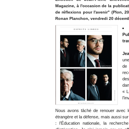
Magazine, à l'occasion de la publicat
de réflexions pour l'avenir" (Plon, 2
Ronan Planchon, vendredi 20 décemb
Pu
tra
Je
une
de 
rec
des
dan
« L
l’i
Nous avons tâché de renouer avec les
étrangère et la défense, mais aussi su
: l’Éducation nationale, la recherche