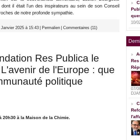
C
ont il était l'un des inspirateurs au sein de son Conseil
Publ
proches de notre profonde sympathie.
ques
10/0
 Janvier 2025 à 15:43
|
Permalien
|
Commentaires (11)
Dern
A
ndation Res Publica le
Res 
 L'avenir de l'Europe : que
Rép
mmunauté politique
07/0
DJA
C
Refo
l'af
à 20h30 à la Maison de la Chimie.