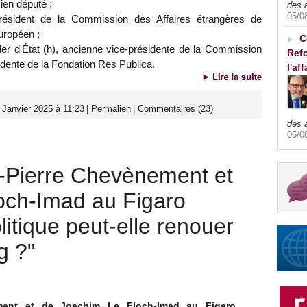
cien député ;
des 
05/0
résident de la Commission des Affaires étrangères de
uropéen ;
C
ller d'État (h), ancienne vice-présidente de la Commission
Refo
idente de la Fondation Res Publica.
l'af
 Janvier 2025 à 11:23
|
Permalien
|
Commentaires (23)
des 
05/0
n-Pierre Chevènement et
och-Imad au Figaro
itique peut-elle renouer
g ?"
ement et de Joachim Le Floch-Imad au Figaro