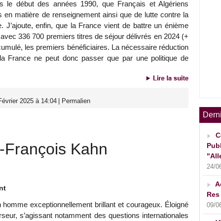
puis le début des années 1990, que Français et Algériens
 en matière de renseignement ainsi que de lutte contre la
me. J’ajoute, enfin, que la France vient de battre un énième
 avec 336 700 premiers titres de séjour délivrés en 2024 (+
 cumulé, les premiers bénéficiaires. La nécessaire réduction
e la France ne peut donc passer que par une politique de
évrier 2025 à 14:04
|
Permalien
Dern
C
François Kahn
Publ
"All
24/0
A
nt
Res 
 homme exceptionnellement brillant et courageux. Éloigné
09/0
rseur, s’agissant notamment des questions internationales