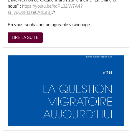
nous" :
https://youtu.be/hqPL32iW7A4?
si=yqOnFt1ze6Ad1sBj
://
En vous souhaitant un agréable visionnage.
LIRE LA SUITE