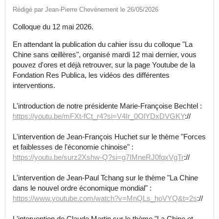
Rédigé par Jean-Pierre Chevènement le 26/05/2026
Colloque du 12 mai 2026.
En attendant la publication du cahier issu du colloque "La
Chine sans œillères", organisé mardi 12 mai dernier, vous
pouvez d'ores et déjà retrouver, sur la page Youtube de la
Fondation Res Publica, les vidéos des différentes
interventions.
L'introduction de notre présidente Marie-Françoise Bechtel :
https://youtu.be/mFXt-fCt_r4?si=V4Ir_0OlYDxDVGKY
://
L'intervention de Jean-François Huchet sur le thème "Forces
et faiblesses de l'économie chinoise" :
https://youtu.be/surz2Xshw-Q?si=g7IMneRJ0fqxVgTr
://
L'intervention de Jean-Paul Tchang sur le thème "La Chine
dans le nouvel ordre économique mondial" :
https://www.youtube.com/watch?v=MnQLs_hoVYQ&t=2s
://
L'intervention de Claude Martin sur le thème "La Chine et