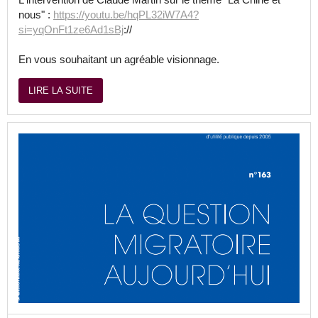
nous" :
https://youtu.be/hqPL32iW7A4?
si=yqOnFt1ze6Ad1sBj
://
En vous souhaitant un agréable visionnage.
LIRE LA SUITE