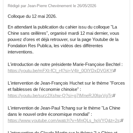
Rédigé par Jean-Pierre Chevènement le 26/05/2026
Colloque du 12 mai 2026.
En attendant la publication du cahier issu du colloque "La
Chine sans œillères", organisé mardi 12 mai dernier, vous
pouvez d'ores et déjà retrouver, sur la page Youtube de la
Fondation Res Publica, les vidéos des différentes
interventions.
L'introduction de notre présidente Marie-Françoise Bechtel :
https://youtu.be/mFXt-fCt_r4?si=V4Ir_0OlYDxDVGKY
://
L'intervention de Jean-François Huchet sur le thème "Forces
et faiblesses de l'économie chinoise" :
https://youtu.be/surz2Xshw-Q?si=g7IMneRJ0fqxVgTr
://
L'intervention de Jean-Paul Tchang sur le thème "La Chine
dans le nouvel ordre économique mondial" :
https://www.youtube.com/watch?v=MnQLs_hoVYQ&t=2s
://
L'intervention de Claude Martin sur le thème "La Chine et