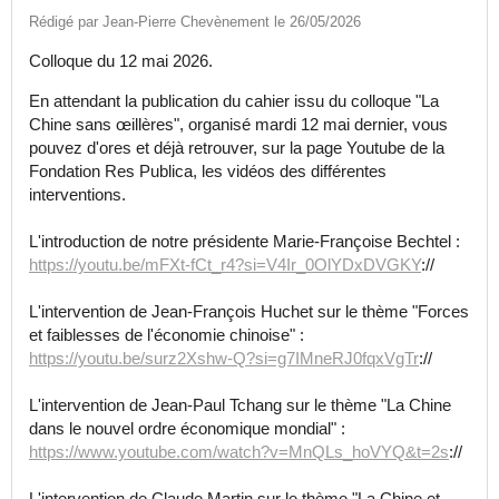
Rédigé par Jean-Pierre Chevènement le 26/05/2026
Colloque du 12 mai 2026.
En attendant la publication du cahier issu du colloque "La
Chine sans œillères", organisé mardi 12 mai dernier, vous
pouvez d'ores et déjà retrouver, sur la page Youtube de la
Fondation Res Publica, les vidéos des différentes
interventions.
L'introduction de notre présidente Marie-Françoise Bechtel :
https://youtu.be/mFXt-fCt_r4?si=V4Ir_0OlYDxDVGKY
://
L'intervention de Jean-François Huchet sur le thème "Forces
et faiblesses de l'économie chinoise" :
https://youtu.be/surz2Xshw-Q?si=g7IMneRJ0fqxVgTr
://
L'intervention de Jean-Paul Tchang sur le thème "La Chine
dans le nouvel ordre économique mondial" :
https://www.youtube.com/watch?v=MnQLs_hoVYQ&t=2s
://
L'intervention de Claude Martin sur le thème "La Chine et