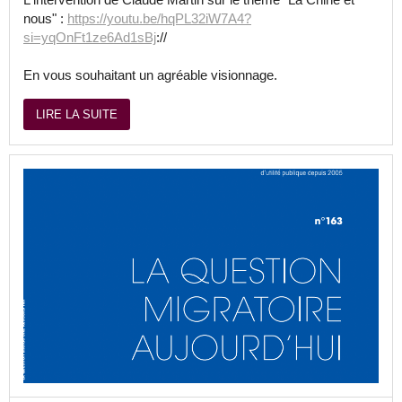
nous" :
https://youtu.be/hqPL32iW7A4?
si=yqOnFt1ze6Ad1sBj
://
En vous souhaitant un agréable visionnage.
LIRE LA SUITE