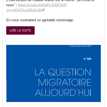
nous" :
https://youtu.be/hqPL32iW7A4?
si=yqOnFt1ze6Ad1sBj
://
En vous souhaitant un agréable visionnage.
LIRE LA SUITE