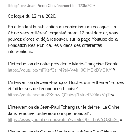
Rédigé par Jean-Pierre Chevènement le 26/05/2026
Colloque du 12 mai 2026.
En attendant la publication du cahier issu du colloque "La
Chine sans œillères", organisé mardi 12 mai dernier, vous
pouvez d'ores et déjà retrouver, sur la page Youtube de la
Fondation Res Publica, les vidéos des différentes
interventions.
L'introduction de notre présidente Marie-Françoise Bechtel :
https://youtu.be/mFXt-fCt_r4?si=V4Ir_0OlYDxDVGKY
://
L'intervention de Jean-François Huchet sur le thème "Forces
et faiblesses de l'économie chinoise" :
https://youtu.be/surz2Xshw-Q?si=g7IMneRJ0fqxVgTr
://
L'intervention de Jean-Paul Tchang sur le thème "La Chine
dans le nouvel ordre économique mondial" :
https://www.youtube.com/watch?v=MnQLs_hoVYQ&t=2s
://
L'intervention de Claude Martin sur le thème "La Chine et