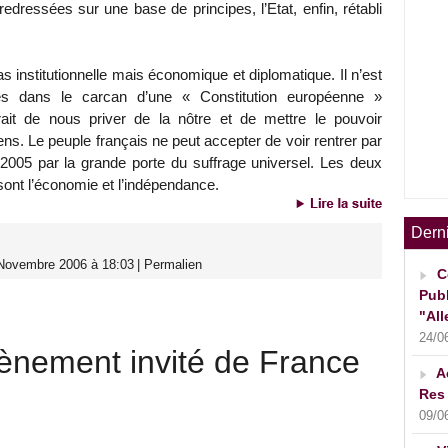
redressées sur une base de principes, l’Etat, enfin, rétabli
as institutionnelle mais économique et diplomatique. Il n’est
es dans le carcan d’une « Constitution européenne »
rait de nous priver de la nôtre et de mettre le pouvoir
ens. Le peuple français ne peut accepter de voir rentrer par
i 2005 par la grande porte du suffrage universel. Les deux
e sont l’économie et l’indépendance.
Dern
 Novembre 2006 à 18:03
|
Permalien
C
Publ
"All
24/0
ènement invité de France
A
Res 
09/0