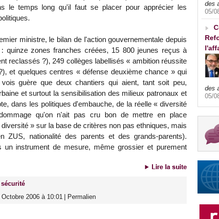
des 
s le temps long qu'il faut se placer pour apprécier les
05/0
politiques.
C
Refo
remier ministre, le bilan de l'action gouvernementale depuis
l'af
 quinze zones franches créées, 15 800 jeunes reçus à
t reclassés ?), 249 collèges labellisés « ambition réussite
c ?), et quelques centres « défense deuxième chance » qui
vois guère que deux chantiers qui aient, tant soit peu,
des 
baine et surtout la sensibilisation des milieux patronaux et
05/0
e, dans les politiques d'embauche, de la réelle « diversité
st dommage qu'on n'ait pas cru bon de mettre en place
 diversité » sur la base de critères non pas ethniques, mais
n ZUS, nationalité des parents et des grands-parents).
ns un instrument de mesure, même grossier et purement
sécurité
 Octobre 2006 à 10:01
|
Permalien