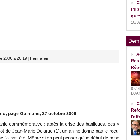
C
Publ
ques
10/0
Dern
A
e 2006 à 20:19
|
Permalien
Res 
Rép
07/0
DJA
C
Refo
aro, page Opinions, 27 octobre 2006
l'af
manie commémorative : après la crise des banlieues, ces
«
ot de Jean-Marie Delarue (1), un an ne donne pas le recul
u ne l'a pas été. Même si on peut penser qu'un début de prise