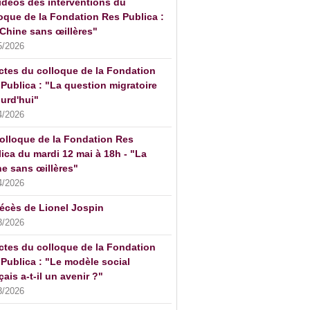
idéos des interventions du
oque de la Fondation Res Publica :
Chine sans œillères"
5/2026
ctes du colloque de la Fondation
Publica : "La question migratoire
urd'hui"
4/2026
olloque de la Fondation Res
ica du mardi 12 mai à 18h - "La
e sans œillères"
4/2026
écès de Lionel Jospin
3/2026
ctes du colloque de la Fondation
Publica : "Le modèle social
çais a-t-il un avenir ?"
3/2026