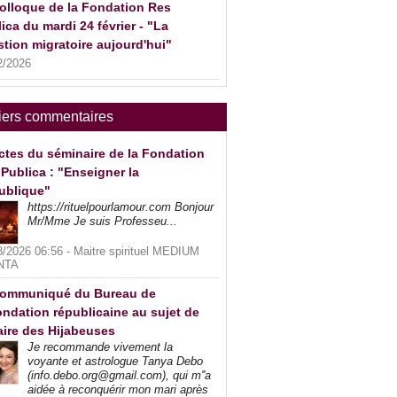
olloque de la Fondation Res
ica du mardi 24 février - "La
tion migratoire aujourd'hui"
2/2026
iers commentaires
ctes du séminaire de la Fondation
Publica : "Enseigner la
ublique"
https://rituelpourlamour.com Bonjour
Mr/Mme Je suis Professeu...
8/2026 06:56 -
Maitre spirituel MEDIUM
NTA
ommuniqué du Bureau de
ndation républicaine au sujet de
faire des Hijabeuses
Je recommande vivement la
voyante et astrologue Tanya Debo
(info.debo.org@gmail.com), qui m''a
aidée à reconquérir mon mari après