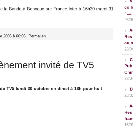
V
coll
 de la Bande à Bonnaud sur France Inter à 16h30 mardi 31
"La 
26/0
A
e 2006 à 00:06
|
Permalien
Res 
aujo
23/0
C
ènement invité de TV5
Publ
Chin
22/0
 de TV5 lundi 30 octobre en direct à 18h pour huit
D
23/0
A
Res 
fran
16/0