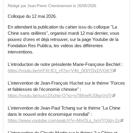
Rédigé par Jean-Pierre Chevènement le 26/05/2026
Colloque du 12 mai 2026.
En attendant la publication du cahier issu du colloque "La
Chine sans œillères", organisé mardi 12 mai dernier, vous
pouvez d'ores et déjà retrouver, sur la page Youtube de la
Fondation Res Publica, les vidéos des différentes
interventions.
L'introduction de notre présidente Marie-Françoise Bechtel :
https://youtu.be/mFXt-fCt_r4?si=V4Ir_0OlYDxDVGKY
://
L'intervention de Jean-François Huchet sur le thème "Forces
et faiblesses de l'économie chinoise" :
https://youtu.be/surz2Xshw-Q?si=g7IMneRJ0fqxVgTr
://
L'intervention de Jean-Paul Tchang sur le thème "La Chine
dans le nouvel ordre économique mondial" :
https://www.youtube.com/watch?v=MnQLs_hoVYQ&t=2s
://
L'intervention de Claude Martin sur le thème "La Chine et