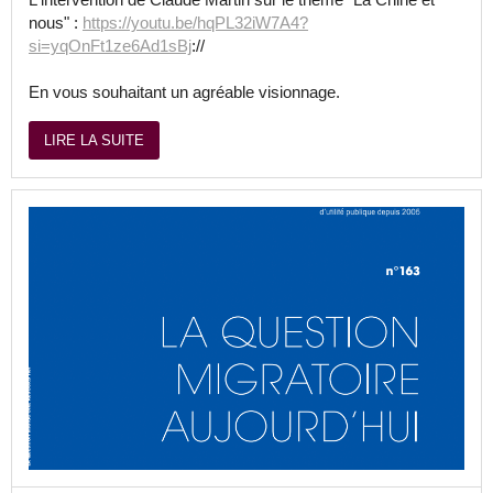
nous" :
https://youtu.be/hqPL32iW7A4?
si=yqOnFt1ze6Ad1sBj
://
En vous souhaitant un agréable visionnage.
LIRE LA SUITE