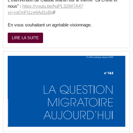
nous" :
https://youtu.be/hqPL32iW7A4?
si=yqOnFt1ze6Ad1sBj
://
En vous souhaitant un agréable visionnage.
LIRE LA SUITE