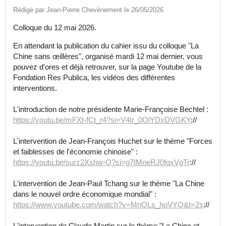
Rédigé par Jean-Pierre Chevènement le 26/05/2026
Colloque du 12 mai 2026.
En attendant la publication du cahier issu du colloque "La
Chine sans œillères", organisé mardi 12 mai dernier, vous
pouvez d'ores et déjà retrouver, sur la page Youtube de la
Fondation Res Publica, les vidéos des différentes
interventions.
L'introduction de notre présidente Marie-Françoise Bechtel :
https://youtu.be/mFXt-fCt_r4?si=V4Ir_0OlYDxDVGKY
://
L'intervention de Jean-François Huchet sur le thème "Forces
et faiblesses de l'économie chinoise" :
https://youtu.be/surz2Xshw-Q?si=g7IMneRJ0fqxVgTr
://
L'intervention de Jean-Paul Tchang sur le thème "La Chine
dans le nouvel ordre économique mondial" :
https://www.youtube.com/watch?v=MnQLs_hoVYQ&t=2s
://
L'intervention de Claude Martin sur le thème "La Chine et