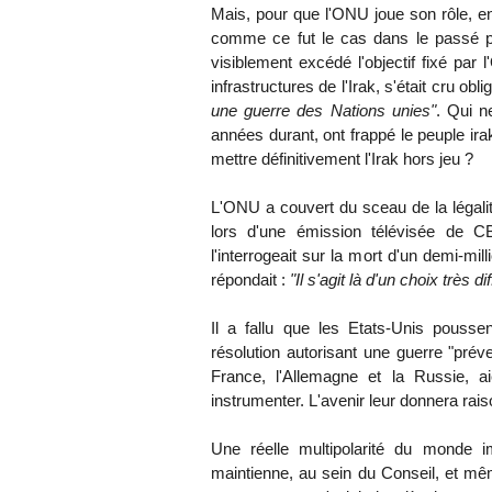
Mais, pour que l'ONU joue son rôle, enc
comme ce fut le cas dans le passé pa
visiblement excédé l'objectif fixé par
infrastructures de l'Irak, s'était cru ob
une guerre des Nations unies"
. Qui n
années durant, ont frappé le peuple irak
mettre définitivement l'Irak hors jeu ?
L'ONU a couvert du sceau de la légalit
lors d'une émission télévisée de CB
l'interrogeait sur la mort d'un demi-mil
répondait :
"Il s'agit là d'un choix très di
Il a fallu que les Etats-Unis pouss
résolution autorisant une guerre "prév
France, l'Allemagne et la Russie, a
instrumenter. L'avenir leur donnera rais
Une réelle multipolarité du monde i
maintienne, au sein du Conseil, et m