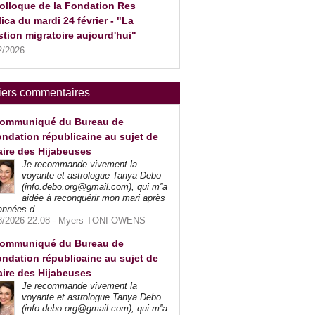
olloque de la Fondation Res
ica du mardi 24 février - "La
tion migratoire aujourd'hui"
2/2026
iers commentaires
ommuniqué du Bureau de
ndation républicaine au sujet de
faire des Hijabeuses
Je recommande vivement la
voyante et astrologue Tanya Debo
(info.debo.org@gmail.com), qui m''a
aidée à reconquérir mon mari après
années d...
8/2026 22:08 -
Myers TONI OWENS
ommuniqué du Bureau de
ndation républicaine au sujet de
faire des Hijabeuses
Je recommande vivement la
voyante et astrologue Tanya Debo
(info.debo.org@gmail.com), qui m''a