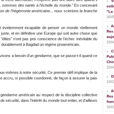
V
, sommes des nantis à l'échelle du monde."
En concevant
coll
on de l'hégémonie américaine... nous scierions la branche
"La 
26/0
A
st évidemment incapable de penser un monde réellement
Res 
us juste, et en définitive une Europe qui soit autre chose que
aujo
"élites" n'ont pas pris conscience de l'échec inévitable du
23/0
ller durablement à Bagdad un régime proaméricain.
C
 vivons a besoin d'un gendarme, que se passe-t-il quand ce
Publ
Chin
22/0
 nous-mêmes à notre sécurité. Ce premier défi implique de la
D
e accru, si possible coordonné, de façon à assurer la paix
23/0
A
gendarme américain au respect de la discipline collective
Res 
de sécurité, dans l'intérêt du monde tout entier, et d'ailleurs
fran
16/0