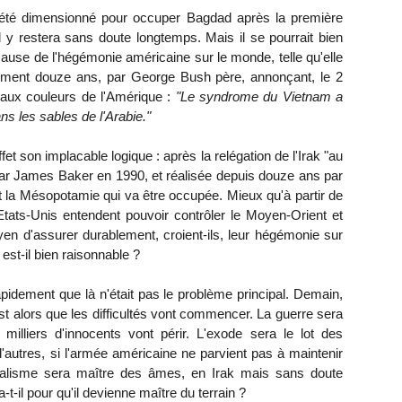
 été dimensionné pour occuper Bagdad après la première
Il y restera sans doute longtemps. Mais il se pourrait bien
se de l'hégémonie américaine sur le monde, telle qu'elle
ctement douze ans, par George Bush père, annonçant, le 2
 aux couleurs de l'Amérique :
"Le syndrome du Vietnam a
ns les sables de l'Arabie."
et son implacable logique : après la relégation de l'Irak "au
par James Baker en 1990, et réalisée depuis douze ans par
nt la Mésopotamie qui va être occupée. Mieux qu'à partir de
 Etats-Unis entendent pouvoir contrôler le Moyen-Orient et
yen d'assurer durablement, croient-ils, leur hégémonie sur
st-il bien raisonnable ?
idement que là n'était pas le problème principal. Demain,
t alors que les difficultés vont commencer. La guerre sera
milliers d'innocents vont périr. L'exode sera le lot des
autres, si l'armée américaine ne parvient pas à maintenir
onalisme sera maître des âmes, en Irak mais sans doute
t-il pour qu'il devienne maître du terrain ?