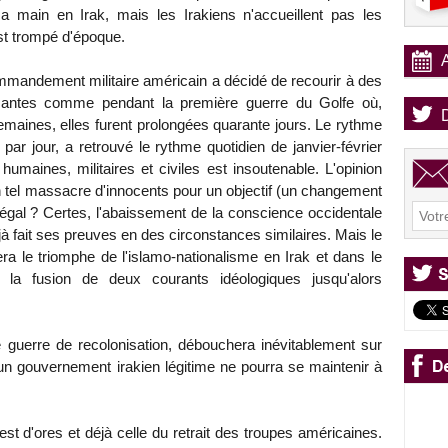
sa main en Irak, mais les Irakiens n'accueillent pas les
st trompé d'époque.
ommandement militaire américain a décidé de recourir à des
santes comme pendant la première guerre du Golfe où,
emaines, elles furent prolongées quarante jours. Le rythme
 par jour, a retrouvé le rythme quotidien de janvier-février
humaines, militaires et civiles est insoutenable. L'opinion
n tel massacre d'innocents pour un objectif (un changement
llégal ? Certes, l'abaissement de la conscience occidentale
à fait ses preuves en des circonstances similaires. Mais le
era le triomphe de l'islamo-nationalisme en Irak et dans le
 la fusion de deux courants idéologiques jusqu'alors
 guerre de recolonisation, débouchera inévitablement sur
cun gouvernement irakien légitime ne pourra se maintenir à
 est d'ores et déjà celle du retrait des troupes américaines.