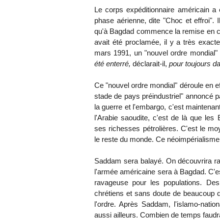
Le corps expéditionnaire américain a
phase aérienne, dite "Choc et effroi". 
qu'à Bagdad commence la remise en cau
avait été proclamée, il y a très exa
mars 1991, un "nouvel ordre mondial"
été enterré,
déclarait-il,
pour toujours da
Ce "nouvel ordre mondial" déroule en eff
stade de pays préindustriel" annoncé 
la guerre et l'embargo, c'est maintena
l'Arabie saoudite, c'est de là que les
ses richesses pétrolières. C'est le mo
le reste du monde. Ce néoimpérialisme e
Saddam sera balayé. On découvrira rap
l'armée américaine sera à Bagdad. C'es
ravageuse pour les populations. Des 
chrétiens et sans doute de beaucoup d'
l'ordre. Après Saddam, l'islamo-nati
aussi ailleurs. Combien de temps faudra-