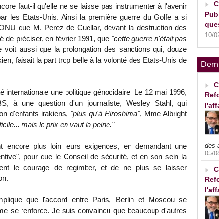
C
ore faut-il qu'elle ne se laisse pas instrumenter à l'avenir
Publ
r les Etats-Unis. Ainsi la première guerre du Golfe a si
ques
 l'ONU que M. Perez de Cuellar, devant la destruction des
10/0
ligé de préciser, en février 1991, que
"cette guerre n'était pas
e voit aussi que la prolongation des sanctions qui, douze
ien, faisait la part trop belle à la volonté des Etats-Unis de
Dern
C
é internationale une politique génocidaire. Le 12 mai 1996,
Refo
S, à une question d'un journaliste, Wesley Stahl, qui
l'af
lion d'enfants irakiens,
"plus qu'à Hiroshima"
, Mme Albright
fficile... mais le prix en vaut la peine."
ent encore plus loin leurs exigences, en demandant une
des 
05/0
entive", pour que le Conseil de sécurité, et en son sein la
ient le courage de regimber, et de ne plus se laisser
C
on.
Refo
l'af
mplique que l'accord entre Paris, Berlin et Moscou se
ême se renforce. Je suis convaincu que beaucoup d'autres