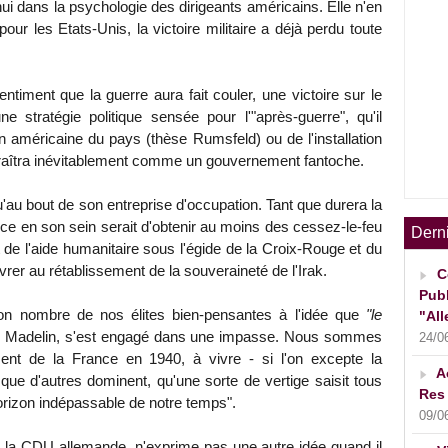
hui dans la psychologie des dirigeants américains. Elle n'en
our les Etats-Unis, la victoire militaire a déjà perdu toute
ntiment que la guerre aura fait couler, une victoire sur le
e stratégie politique sensée pour l'"après-guerre", qu'il
n américaine du pays (thèse Rumsfeld) ou de l'installation
raîtra inévitablement comme un gouvernement fantoche.
u'au bout de son entreprise d'occupation. Tant que durera la
nce en son sein serait d'obtenir au moins des cessez-le-feu
Dern
 de l'aide humanitaire sous l'égide de la Croix-Rouge et du
vrer au rétablissement de la souveraineté de l'Irak.
C
Publ
bon nombre de nos élites bien-pensantes à l'idée que
"le
"All
in Madelin, s'est engagé dans une impasse. Nous sommes
24/0
ement de la France en 1940, à vivre - si l'on excepte la
A
ue d'autres dominent, qu'une sorte de vertige saisit tous
Res 
horizon indépassable de notre temps".
09/0
 la CDU allemande, n'exprime pas une autre idée quand il