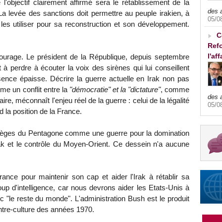
l'objectif clairement affirmé sera le rétablissement de la
des 
. La levée des sanctions doit permettre au peuple irakien, à
05/0
es utiliser pour sa reconstruction et son développement.
C
Refo
l'af
 courage. Le président de la République, depuis septembre
 à perdre à écouter la voix des sirènes qui lui conseillent
ence épaisse. Décrire la guerre actuelle en Irak non pas
e un conflit entre la
"démocratie" et la "dictature"
, comme
des 
ire, méconnaît l'enjeu réel de la guerre : celui de la légalité
05/0
nd la position de la France.
ratèges du Pentagone comme une guerre pour la domination
rak et le contrôle du Moyen-Orient. Ce dessein n'a aucune
ance pour maintenir son cap et aider l'Irak à rétablir sa
oup d'intelligence, car nous devrons aider les Etats-Unis à
c "le reste du monde". L'administration Bush est le produit
ntre-culture des années 1970.