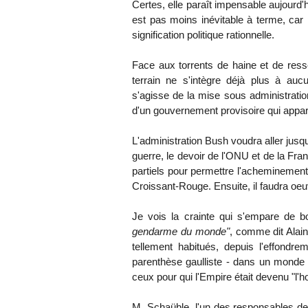
Certes, elle paraît impensable aujourd'
est pas moins inévitable à terme, car p
signification politique rationnelle.
Face aux torrents de haine et de resse
terrain ne s'intègre déjà plus à aucun
s'agisse de la mise sous administratio
d'un gouvernement provisoire qui appa
L'administration Bush voudra aller jusq
guerre, le devoir de l'ONU et de la Fra
partiels pour permettre l'acheminement
Croissant-Rouge. Ensuite, il faudra oeu
Je vois la crainte qui s'empare de 
gendarme du monde"
, comme dit Ala
tellement habitués, depuis l'effondr
parenthèse gaulliste - dans un monde q
ceux pour qui l'Empire était devenu "l'
M. Schaüble, l'un des responsables de