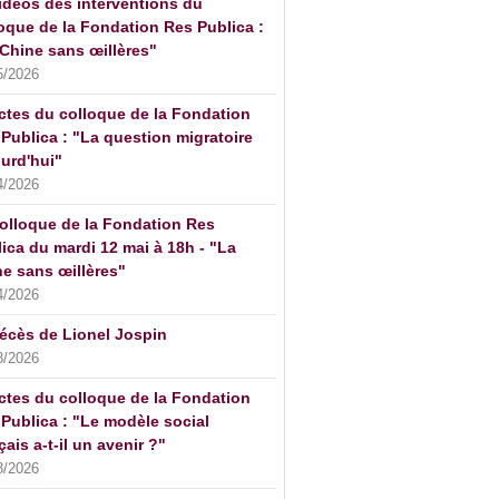
idéos des interventions du
oque de la Fondation Res Publica :
Chine sans œillères"
5/2026
ctes du colloque de la Fondation
Publica : "La question migratoire
urd'hui"
4/2026
olloque de la Fondation Res
ica du mardi 12 mai à 18h - "La
e sans œillères"
4/2026
écès de Lionel Jospin
3/2026
ctes du colloque de la Fondation
Publica : "Le modèle social
çais a-t-il un avenir ?"
3/2026