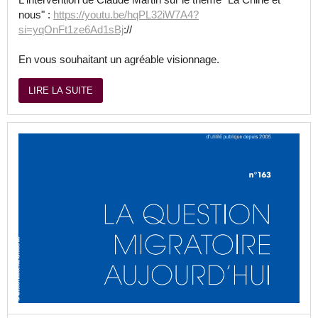
nous" :
https://youtu.be/hqPL32iW7A4?
si=yqOnFt1ze6Ad1sBj
://
En vous souhaitant un agréable visionnage.
LIRE LA SUITE