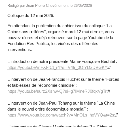
Rédigé par Jean-Pierre Chevènement le 26/05/2026
Colloque du 12 mai 2026.
En attendant la publication du cahier issu du colloque "La
Chine sans œillères", organisé mardi 12 mai dernier, vous
pouvez d'ores et déjà retrouver, sur la page Youtube de la
Fondation Res Publica, les vidéos des différentes
interventions.
L'introduction de notre présidente Marie-Françoise Bechtel :
https://youtu.be/mFXt-fCt_r4?si=V4Ir_0OlYDxDVGKY
://
L'intervention de Jean-François Huchet sur le thème "Forces
et faiblesses de l'économie chinoise" :
https://youtu.be/surz2Xshw-Q?si=g7IMneRJ0fqxVgTr
://
L'intervention de Jean-Paul Tchang sur le thème "La Chine
dans le nouvel ordre économique mondial" :
https://www.youtube.com/watch?v=MnQLs_hoVYQ&t=2s
://
L'intervention de Claude Martin sur le thème "La Chine et