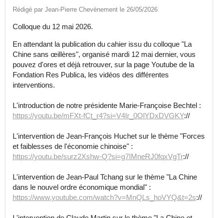
Rédigé par Jean-Pierre Chevènement le 26/05/2026
Colloque du 12 mai 2026.
En attendant la publication du cahier issu du colloque "La
Chine sans œillères", organisé mardi 12 mai dernier, vous
pouvez d'ores et déjà retrouver, sur la page Youtube de la
Fondation Res Publica, les vidéos des différentes
interventions.
L'introduction de notre présidente Marie-Françoise Bechtel :
https://youtu.be/mFXt-fCt_r4?si=V4Ir_0OlYDxDVGKY
://
L'intervention de Jean-François Huchet sur le thème "Forces
et faiblesses de l'économie chinoise" :
https://youtu.be/surz2Xshw-Q?si=g7IMneRJ0fqxVgTr
://
L'intervention de Jean-Paul Tchang sur le thème "La Chine
dans le nouvel ordre économique mondial" :
https://www.youtube.com/watch?v=MnQLs_hoVYQ&t=2s
://
L'intervention de Claude Martin sur le thème "La Chine et