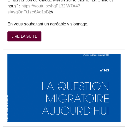
nous" :
https://youtu.be/hqPL32iW7A4?
si=yqOnFt1ze6Ad1sBj
://
En vous souhaitant un agréable visionnage.
LIRE LA SUITE