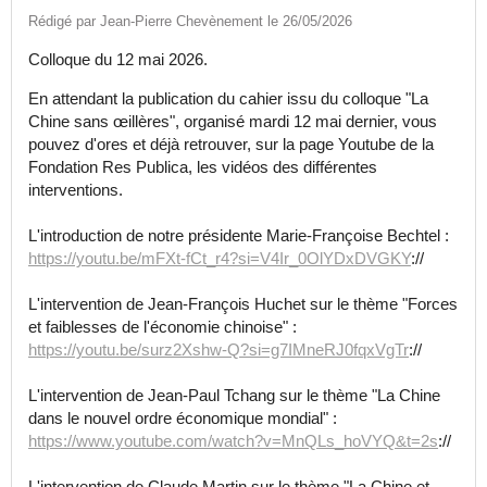
Rédigé par Jean-Pierre Chevènement le 26/05/2026
Colloque du 12 mai 2026.
En attendant la publication du cahier issu du colloque "La
Chine sans œillères", organisé mardi 12 mai dernier, vous
pouvez d'ores et déjà retrouver, sur la page Youtube de la
Fondation Res Publica, les vidéos des différentes
interventions.
L'introduction de notre présidente Marie-Françoise Bechtel :
https://youtu.be/mFXt-fCt_r4?si=V4Ir_0OlYDxDVGKY
://
L'intervention de Jean-François Huchet sur le thème "Forces
et faiblesses de l'économie chinoise" :
https://youtu.be/surz2Xshw-Q?si=g7IMneRJ0fqxVgTr
://
L'intervention de Jean-Paul Tchang sur le thème "La Chine
dans le nouvel ordre économique mondial" :
https://www.youtube.com/watch?v=MnQLs_hoVYQ&t=2s
://
L'intervention de Claude Martin sur le thème "La Chine et