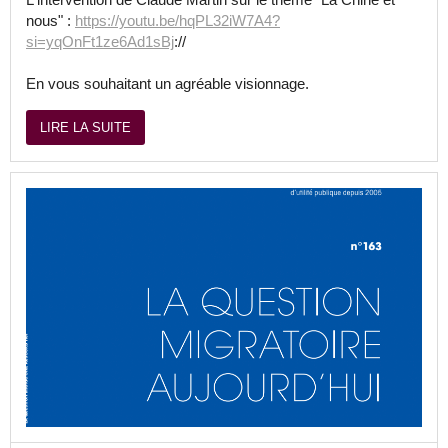
nous" :
https://youtu.be/hqPL32iW7A4?
si=yqOnFt1ze6Ad1sBj
://
En vous souhaitant un agréable visionnage.
LIRE LA SUITE