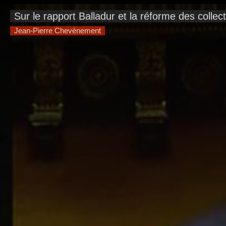
This
is
Sur le rapport Balladur et la réforme des collecti
a
modal
window.
Jean-Pierre Chevènement