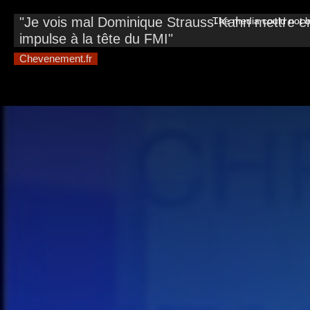
This
is
"Je vois mal Dominique Strauss-Kahn mettre en 
The media could not be
a
modal
impulse à la tête du FMI"
window.
Chevenement.fr