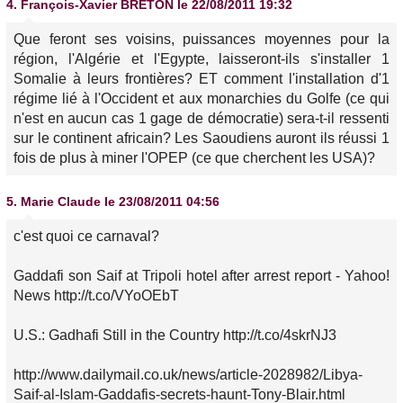
4.
François-Xavier BRETON
le 22/08/2011 19:32
Que feront ses voisins, puissances moyennes pour la
région, l'Algérie et l'Egypte, laisseront-ils s'installer 1
Somalie à leurs frontières? ET comment l'installation d'1
régime lié à l'Occident et aux monarchies du Golfe (ce qui
n'est en aucun cas 1 gage de démocratie) sera-t-il ressenti
sur le continent africain? Les Saoudiens auront ils réussi 1
fois de plus à miner l'OPEP (ce que cherchent les USA)?
5.
Marie Claude
le 23/08/2011 04:56
c'est quoi ce carnaval?
Gaddafi son Saif at Tripoli hotel after arrest report - Yahoo!
News http://t.co/VYoOEbT
U.S.: Gadhafi Still in the Country http://t.co/4skrNJ3
http://www.dailymail.co.uk/news/article-2028982/Libya-
Saif-al-Islam-Gaddafis-secrets-haunt-Tony-Blair.html