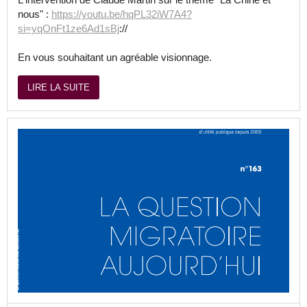
nous" :
https://youtu.be/hqPL32iW7A4?
si=yqOnFt1ze6Ad1sBj
://
En vous souhaitant un agréable visionnage.
LIRE LA SUITE