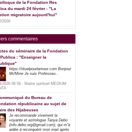
olloque de la Fondation Res
ica du mardi 24 février - "La
tion migratoire aujourd'hui"
2/2026
iers commentaires
ctes du séminaire de la Fondation
Publica : "Enseigner la
ublique"
https://rituelpourlamour.com Bonjour
Mr/Mme Je suis Professeu...
8/2026 06:56 -
Maitre spirituel MEDIUM
NTA
ommuniqué du Bureau de
ndation républicaine au sujet de
faire des Hijabeuses
Je recommande vivement la
voyante et astrologue Tanya Debo
(info.debo.org@gmail.com), qui m''a
aidée à reconquérir mon mari après