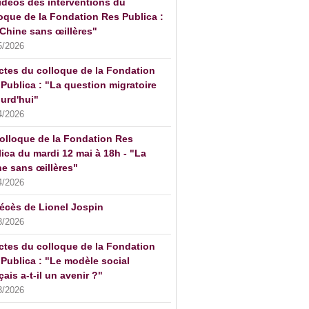
idéos des interventions du
oque de la Fondation Res Publica :
Chine sans œillères"
5/2026
ctes du colloque de la Fondation
Publica : "La question migratoire
urd'hui"
4/2026
olloque de la Fondation Res
ica du mardi 12 mai à 18h - "La
e sans œillères"
4/2026
écès de Lionel Jospin
3/2026
ctes du colloque de la Fondation
Publica : "Le modèle social
çais a-t-il un avenir ?"
3/2026