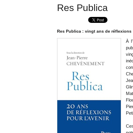
Res Publica
Res Publica : vingt ans de réflexions 
À l
pub
vin
iné
con
Che
Jea
Gli
Mat
Flo
Pie
Peti
Ces
not