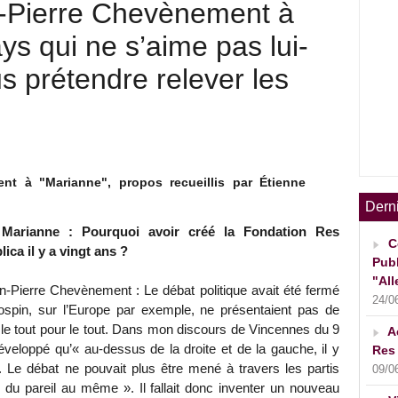
n-Pierre Chevènement à
ys qui ne s’aime pas lui-
 prétendre relever les
nt à "Marianne", propos recueillis par Étienne
Dern
Marianne : Pourquoi avoir créé la Fondation Res
C
lica il y a vingt ans ?
Publ
"All
n-Pierre Chevènement : Le débat politique avait été fermé
24/0
Jospin, sur l’Europe par exemple, ne présentaient pas de
é le tout pour le tout. Dans mon discours de Vincennes du 9
A
veloppé qu’« au-dessus de la droite et de la gauche, il y
Res 
. Le débat ne pouvait plus être mené à travers les partis
09/0
 « du pareil au même ». Il fallait donc inventer un nouveau