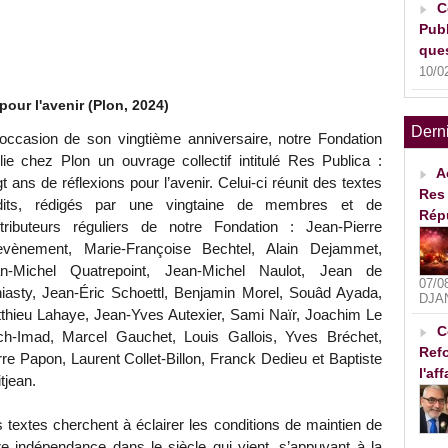
C
Publ
ques
10/0
pour l'avenir (Plon, 2024)
Dern
’occasion de son vingtième anniversaire, notre Fondation
lie chez Plon un ouvrage collectif intitulé Res Publica :
A
gt ans de réflexions pour l’avenir. Celui-ci réunit des textes
Res 
dits, rédigés par une vingtaine de membres et de
Rép
tributeurs réguliers de notre Fondation : Jean-Pierre
vènement, Marie-Françoise Bechtel, Alain Dejammet,
n-Michel Quatrepoint, Jean-Michel Naulot, Jean de
07/0
niasty, Jean-Éric Schoettl, Benjamin Morel, Souâd Ayada,
DJA
thieu Lahaye, Jean-Yves Autexier, Sami Naïr, Joachim Le
C
ch-Imad, Marcel Gauchet, Louis Gallois, Yves Bréchet,
Refo
rre Papon, Laurent Collet-Billon, Franck Dedieu et Baptiste
l'af
tjean.
 textes cherchent à éclairer les conditions de maintien de
re indépendance dans le siècle qui vient, s’appuyant à la