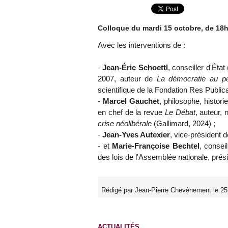
Colloque du mardi 15 octobre, de 18h
Avec les interventions de :
-
Jean-Éric Schoettl
, conseiller d'Éta
2007, auteur de
La démocratie au pér
scientifique de la Fondation Res Publica
-
Marcel Gauchet
, philosophe, histor
en chef de la revue
Le Débat
, auteur,
crise néolibérale
(Gallimard, 2024) ;
-
Jean-Yves Autexier
, vice-président 
- et
Marie-Françoise Bechtel
, consei
des lois de l'Assemblée nationale, prés
Rédigé par Jean-Pierre Chevènement le 2
ACTUALITÉS