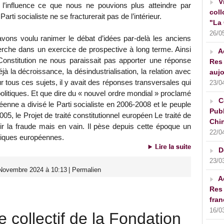
V
l’influence ce que nous ne pouvions plus atteindre par
coll
arti socialiste ne se fracturerait pas de l’intérieur.
"La 
26/0
vons voulu ranimer le débat d’idées par-delà les anciens
cherche dans un exercice de prospective à long terme. Ainsi
A
 Constitution ne nous paraissait pas apporter une réponse
Res 
jà la décroissance, la désindustrialisation, la relation avec
aujo
r tous ces sujets, il y avait des réponses transversales qui
23/0
olitiques. Et que dire du « nouvel ordre mondial » proclamé
C
nne a divisé le Parti socialiste en 2006-2008 et le peuple
Publ
005, le Projet de traité constitutionnel européen Le traité de
Chin
r la fraude mais en vain. Il pèse depuis cette époque un
22/0
litiques européennes.
D
23/0
 Novembre 2024 à 10:13
|
Permalien
A
Res 
fran
16/0
e collectif de la Fondation