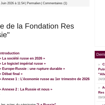
 Juin 2026 à 11:54
|
Permalien
|
Commentaires (1)
e de la Fondation Res
ie"
Introduction
Dern
« La société russe en 2026 »
« Le logiciel impérial russe »
C
« Europe-Russie : une rupture durable »
Publ
« Débat final »
"All
« Annexe 1 : L’économie russe au 1er trimestre de 2026
24/0
A
« Annexe 2 : La Russie et nous »
Res 
-
09/0
r les actes du séminaire
"La Russie"