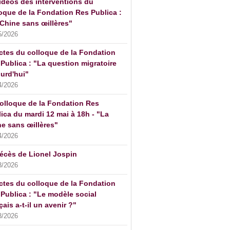
idéos des interventions du
oque de la Fondation Res Publica :
Chine sans œillères"
5/2026
ctes du colloque de la Fondation
Publica : "La question migratoire
urd'hui"
4/2026
olloque de la Fondation Res
ica du mardi 12 mai à 18h - "La
e sans œillères"
4/2026
écès de Lionel Jospin
3/2026
ctes du colloque de la Fondation
Publica : "Le modèle social
çais a-t-il un avenir ?"
3/2026