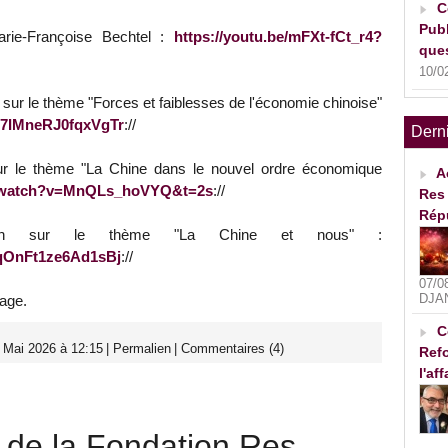
C
Publ
Marie-Françoise Bechtel :
https://youtu.be/mFXt-fCt_r4?
ques
10/0
 sur le thème "Forces et faiblesses de l'économie chinoise"
g7IMneRJ0fqxVgTr
://
Dern
sur le thème "La Chine dans le nouvel ordre économique
A
m/watch?v=MnQLs_hoVYQ&t=2s
://
Res 
Rép
artin sur le thème "La Chine et nous" :
yqOnFt1ze6Ad1sBj
://
07/0
DJA
nage.
C
 Mai 2026 à 12:15
|
Permalien
|
Commentaires (4)
Refo
l'af
 de la Fondation Res