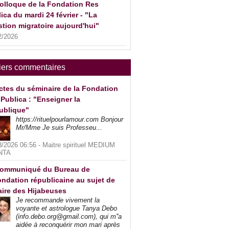
olloque de la Fondation Res
ica du mardi 24 février - "La
tion migratoire aujourd'hui"
2/2026
iers commentaires
ctes du séminaire de la Fondation
Publica : "Enseigner la
ublique"
https://rituelpourlamour.com Bonjour
Mr/Mme Je suis Professeu...
8/2026 06:56 -
Maitre spirituel MEDIUM
NTA
ommuniqué du Bureau de
ndation républicaine au sujet de
faire des Hijabeuses
Je recommande vivement la
voyante et astrologue Tanya Debo
(info.debo.org@gmail.com), qui m''a
aidée à reconquérir mon mari après